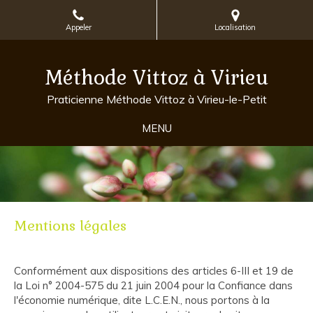
Appeler
Localisation
Méthode Vittoz à Virieu
Praticienne Méthode Vittoz à Virieu-le-Petit
MENU
Mentions légales
Conformément aux dispositions des articles 6-III et 19 de
la Loi n° 2004-575 du 21 juin 2004 pour la Confiance dans
l'économie numérique, dite L.C.E.N., nous portons à la